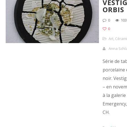
VESTI
ORBIS
0
103
0
Art
,
Céram
Anna Schl
Série de ta
porcelaine 
noir. Vesti
– en novem
à la galerie
Emergency,
CH.