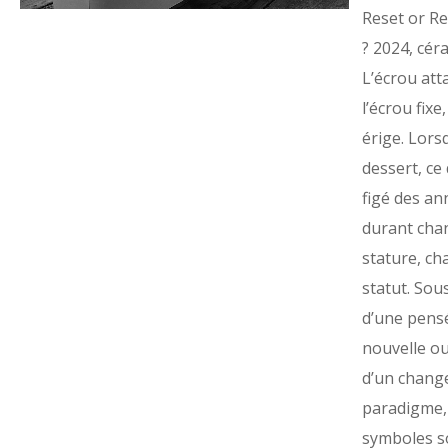
Reset or 
? 2024, cér
L’écrou att
l’écrou fixe,
érige. Lors
dessert, ce 
figé des an
durant cha
stature, ch
statut. Sous
d’une pens
nouvelle ou
d’un chang
paradigme, 
symboles s