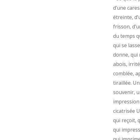
d’une cares
étreinte, d’
frisson, d’
du temps qu
qui se lasse
donne, qui 
abois, irrit
comblée, a
tiraillée. Un
souvenir, 
impression 
cicatrisée 
qui reçoit, 
qui impres
qui imprime