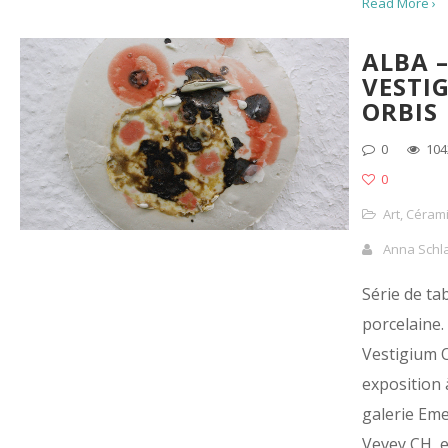
Read More ›
ALBA 
VESTI
ORBIS
0
104
0
Art
,
Céram
Anna Schl
Série de ta
porcelaine.
Vestigium O
exposition 
galerie Em
Vevey CH, 