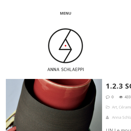
MENU
1.2.3 
0
433
Art
,
Céram
Anna Schl
UN Le mou