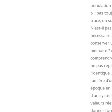
annulation 
t-il pas to
trace, un s
N’est-il pas
nécessaire 
conserver 
mémoire ? A
comprendre
ne pas repr
l’identique. 
lumière d’u
époque en 
d’un systè
valeurs ré
donner for