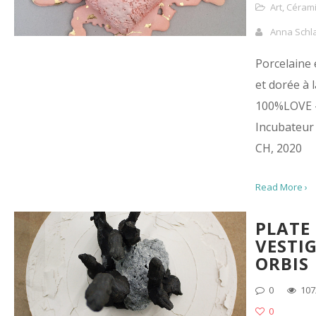
Art
,
Céram
Anna Schl
Porcelaine 
et dorée à la
100%LOVE –
Incubateur 
CH, 2020
Read More ›
PLATE 
VESTI
ORBIS
0
107
0