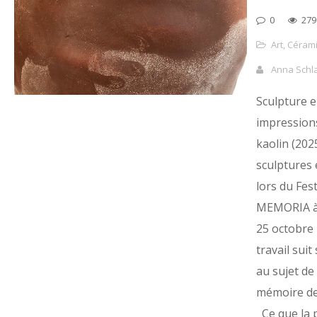
0
279
Art
,
Céram
Anna Schl
Sculpture e
impression
kaolin (202
sculptures
lors du Fest
MEMORIA à 
25 octobre 
travail suit
au sujet de 
mémoire de
Ce que la p