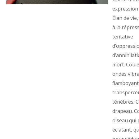
expression 
Élan de vie
à la répress
tentative
d’oppressio
d’annihilati
mort. Coule
ondes vibra
flamboyant
transpercen
ténèbres.
drapeau. 
oiseau qui 
éclatant, q