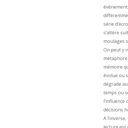
évènement
différemmen
série d’écr
s’altère sui
moulages su
On peut y v
métaphore 
mémoire qu
évolue ou 
dégrade au 
temps ou s
l’influence 
décisions 
A l’inverse,
lecture est 