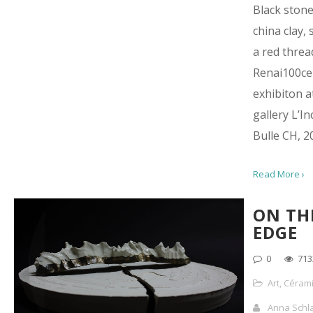
Black ston
china clay,
a red threa
Renai100ce
exhibiton a
gallery L’I
Bulle CH, 2
Read More ›
ON TH
EDGE
0
713
Art
,
Céram
Anna Schl