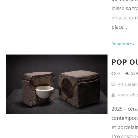
laisse sa tr
enlace, qui 
place…
Read More ›
POP O
0
529
Art
,
Céram
Anna Schl
2025 – cér
contempora
et porcelai
L’exposition