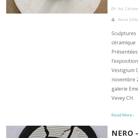
Art
,
Céram
Anna Schl
Sculptures
céramique
Présentées 
l’exposition
Vestigium O
novembre 2
galerie Em
Vevey CH.
Read More ›
NERO 