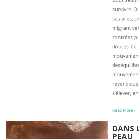
pour sédui
survivre. Q
ses ailes, s
migrant ve
contrées pl
douces. Le
mouvement 
déséquilibre
mouvement
revendiquer
s’élever, en 
Read More ›
DANS 
PEAU