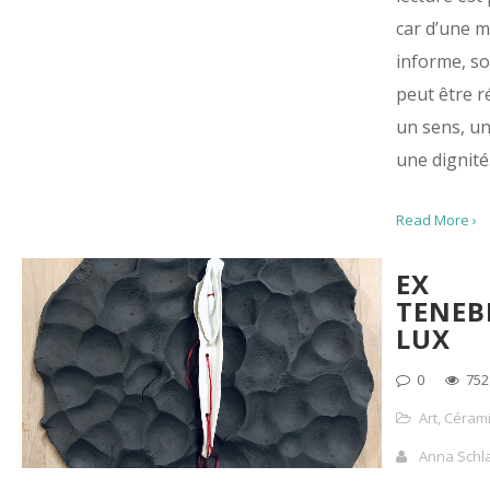
car d’une 
informe, so
peut être r
un sens, un
une dignité
Read More ›
EX
TENEB
LUX
0
752
Art
,
Céram
Anna Schl