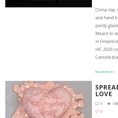
China clay,
and hand bu
partly glaz
Meant to b
in Finland 
IAC 2020 co
Canceld due
Read More ›
SPREA
LOVE
0
108
0