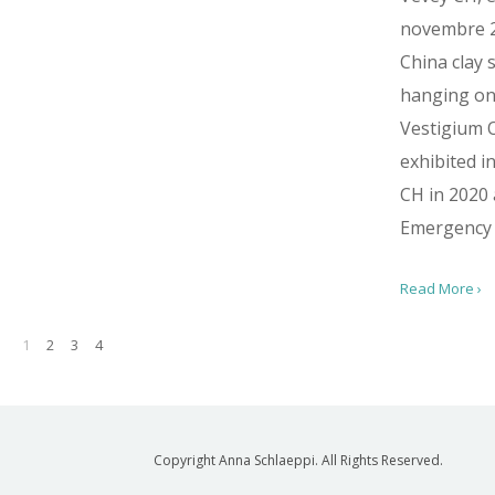
novembre 
China clay 
hanging on 
Vestigium O
exhibited i
CH in 2020 
Emergency g
Read More ›
1
2
3
4
Copyright Anna Schlaeppi. All Rights Reserved.