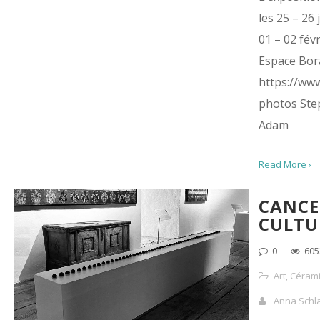
les 25 – 26 
01 – 02 fév
Espace Bor
https://ww
photos St
Adam
Read More ›
CANCE
CULTU
0
605
Art
,
Céram
Anna Schl