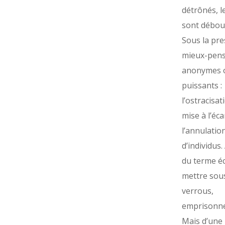
détrônés, l
sont débou
Sous la pre
mieux-pens
anonymes 
puissants :
l’ostracisati
mise à l’éca
l’annulatio
d’individus. 
du terme éc
mettre sous
verrous,
emprisonner
Mais d’une