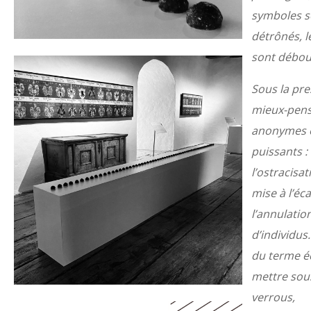
symboles s
détrônés, l
sont débou
Sous la pre
mieux-pens
anonymes 
puissants :
l’ostracisat
mise à l’éca
l’annulatio
d’individus.
du terme é
mettre sous
verrous,