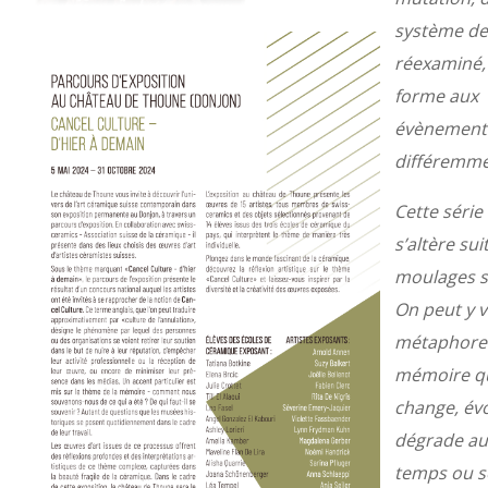
système de
réexaminé,
forme aux
évènement
différemme
Cette série
s’altère sui
moulages s
On peut y v
métaphore 
mémoire q
change, év
dégrade au 
temps ou s