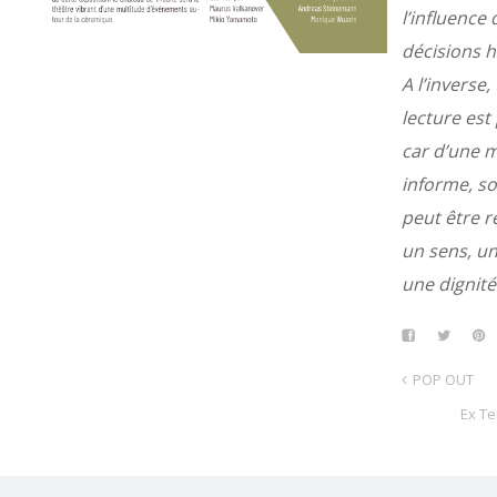
l’influence 
décisions 
A l’inverse,
lecture est 
car d’une 
informe, so
peut être r
un sens, un
une dignité
POP OUT
Ex Te