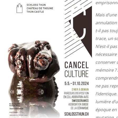
emprisonner
Mais d’une
annulation 
t-il pas to
trace, un s
N’est-il pas
nécessaire 
conserver 
mémoire ? 
comprendr
ne pas rep
l’identique.
lumière d’
époque en
mutation, 