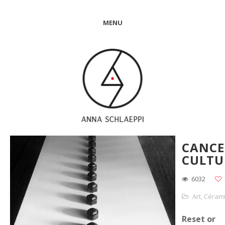
MENU
CANCE
CULTU
6032
Art
,
Céram
Reset or