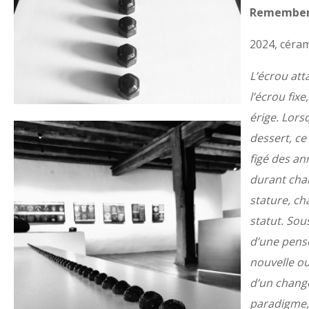
Remember
2024, céra
L’écrou att
l’écrou fixe,
érige. Lors
dessert, ce 
figé des an
durant cha
stature, ch
statut. Sous
d’une pens
nouvelle ou
d’un chang
paradigme,